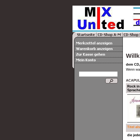
Will
dem CD,
Wenn was 
ACAPU
Rock in
Sprache
Titel a
die jede