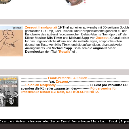
Zeezout
fremdportait
19 Titel
auf einer aufwendig mit 36-seitigem Bookle
gestalteten CD. Pop, Jazz, Klassik und Hörspielelemente gehören zu der
Bandbreite des äußerst facettenreichen Debüt-Albums "fremdportrait" der
Kölner Musiker
Nils Timm
und
Michael Sapp
von
Zeezout
.
Charakteristi
für das ungewöhnliche Album sind die mehrdeutigen, anspruchsvollen
deutschen Texte von
Nils Timm
und die aufwendigen, phantasievollen
Arrangements von
Michael Sapp
. So läuten
die original Kölner
Domglocken
den Titel "
Rosalie
" ein.
-----------------------
Frank-Peter Neu & Fründe
------------------------
----------
------------------------
feat.
Zeezout
.-------------------------------- -------------------
----
Colonian Rhapsody
-----------------------------
11 Cent
pro verkaufte CD
spenden die Künstler zugunsten des
-----------
Fördervereins für
krebskranke Kinder e.V. Köln, DAT KÖLSCHE HÄTZ.