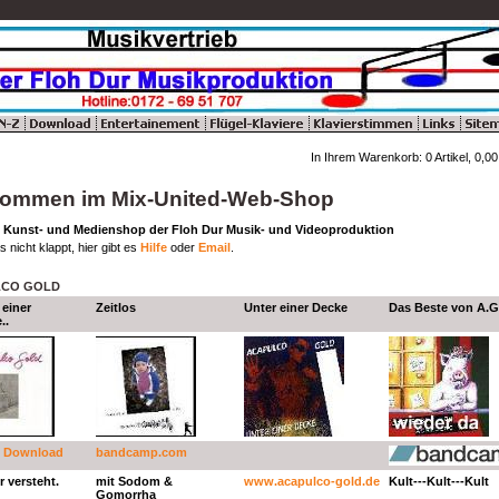
In Ihrem Warenkorb: 0 Artikel, 0,
kommen im Mix-United-Web-Shop
 Kunst- und Medienshop der Floh Dur Musik- und Videoproduktion
nicht klappt, hier gibt es
Hilfe
oder
Email
.
LCO GOLD
 einer
Zeitlos
Unter einer Decke
Das Beste von A.G
..
ls Download
bandcamp.com
r versteht.
mit Sodom &
www.acapulco-gold.de
Kult---Kult---Kult
Gomorrha