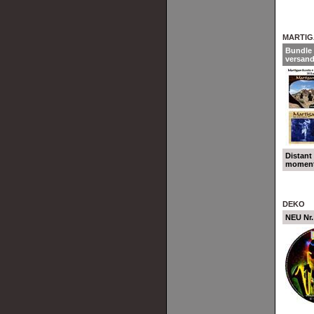
MARTIG
Bundle 
versand
Distant
moment
DEKO
NEU Nr.