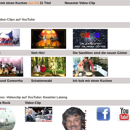
 mir einen Kuchen
Zur CD
21 Titel
Neuester Video-Clip
deo-Clips auf YouTube
t
Sieh Hin!
Die Satelliten sind die neuen Götter
und Gomorrha
Schattenwald
Ich buk mir einen Kuchen
es -Videoclip auf YouTube: Kwartier Lateng
e Rock
Video-Clip