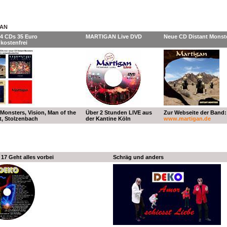
AN
4 CDs 35 Euro
MARTIGAN Live DVD
Neue CD Distant Monst
kostenfrei
 Monsters, Vision, Man of the
Über 2 Stunden LIVE aus
Zur Webseite der Band:
, Stolzenbach
der Kantine Köln
www.martigan.de
 17 Geht alles vorbei
Schräg und anders