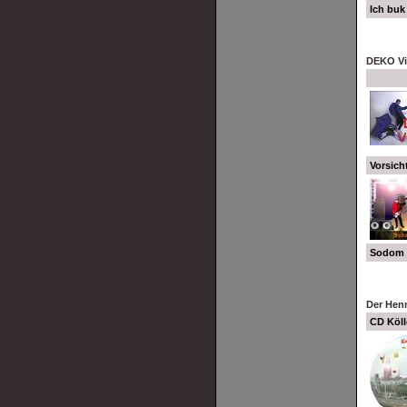
Ich buk
DEKO Vi
Vorsich
Sodom 
Der Henn
CD Köll