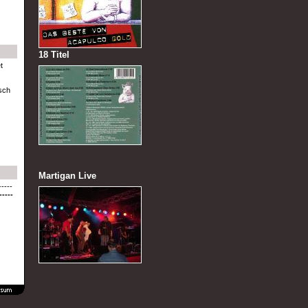
18 Titel
t
sch
Martigan Live
-----
-----